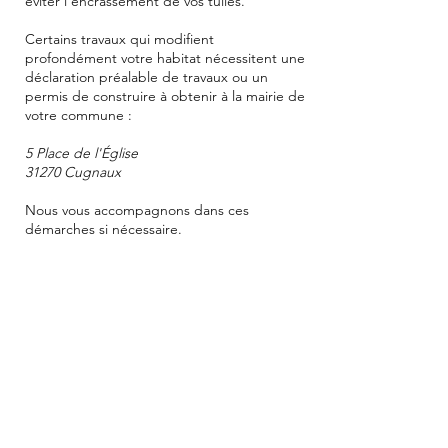
éviter l'encrassement de vos tuiles.
Certains travaux qui modifient
profondément votre habitat nécessitent une
déclaration préalable de travaux ou un
permis de construire à obtenir à la mairie de
votre commune :
5 Place de l'Église
31270 Cugnaux
Nous vous accompagnons dans ces
démarches si nécessaire.
Demande de devis
06 46 57 71 16
Appel gratuit 7 jours sur 7